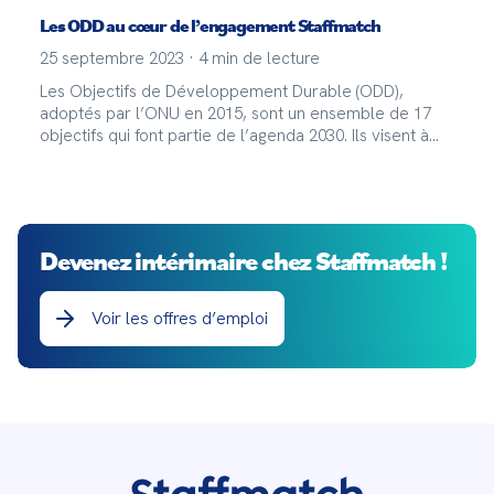
Les ODD au cœur de l’engagement Staffmatch
25 septembre 2023
·
4
min de lecture
Les Objectifs de Développement Durable (ODD),
adoptés par l’ONU en 2015, sont un ensemble de 17
objectifs qui font partie de l’agenda 2030. Ils visent à
lutter contre la pauvreté, l’inégalité économique et le
changement climatique, par exemple. Chez Staffmatch
nous avons choisi de nous aligner sur ces objectifs
ambitieux pour contribuer activement à un avenir plus
durable et équitable.
Devenez intérimaire chez Staffmatch !
Voir les offres d’emploi