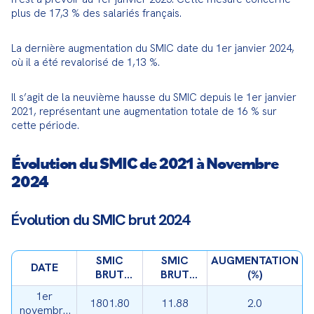
plus de 17,3 % des salariés français.
La dernière augmentation du SMIC date du 1er janvier 2024, 
où il a été revalorisé de 1,13 %.
Il s’agit de la neuvième hausse du SMIC depuis le 1er janvier 
2021, représentant une augmentation totale de 16 % sur 
cette période.
Évolution du SMIC de 2021 à Novembre
2024
Évolution du SMIC brut 2024
SMIC
SMIC
AUGMENTATION
DATE
BRUT
BRUT
(%)
MENSUEL
HORAIRE
1er
(€)
(€)
1801.80
11.88
2.0
novembre