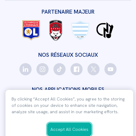
PARTENAIRE MAJEUR
NOS RÉSEAUX SOCIAUX
By clicking “Accept All Cookies”, you agree to the storing
of cookies on your device to enhance site navigation,
NOS APPLICATIONS MOBILES
analyze site usage, and assist in our marketing efforts.
Télécharger notre
application
Accept All Cookies
intérimaire
Cookies Settings
Télécharger notre
application
client