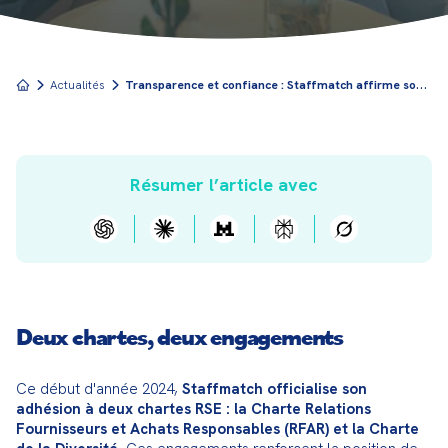
T
ransparence et confiance : Staffmatch affirme son engagement en signant deux nouvelles chartes RSE
Actualités
Résumer l’article avec
Deux chartes, deux engagements
Ce début d'année 2024, 
Staffmatch officialise son 
adhésion à deux chartes RSE : la Charte Relations 
Fournisseurs et Achats Responsables (RFAR) et la Charte 