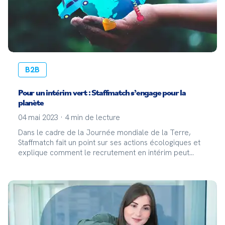
B2B
Pour un intérim vert : Staffmatch s’engage pour la
planète
04 mai 2023
·
4
min de lecture
Dans le cadre de la Journée mondiale de la Terre,
Staffmatch fait un point sur ses actions écologiques et
explique comment le recrutement en intérim peut
contribuer à la RSE de votre entreprise !