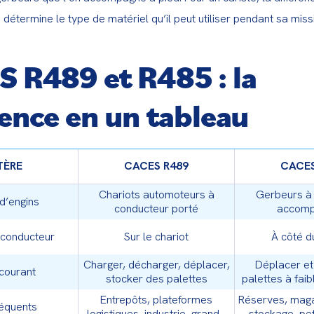
e détermine le type de matériel qu’il peut utiliser pendant sa miss
 R489 et R485 : la
rence en un tableau
TÈRE
CACES R489
CACES
Chariots automoteurs à
Gerbeurs à
d’engins
conducteur porté
accomp
 conducteur
Sur le chariot
À côté d
Charger, décharger, déplacer,
Déplacer et
courant
stocker des palettes
palettes à fai
hau
Entrepôts, plateformes
Réserves, maga
réquents
logistiques, industrie, grande
stockage, pet