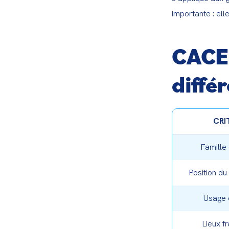
importante : ell
CACES
diffé
CRI
Famille 
Position du
Usage 
Lieux f