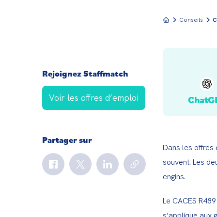
Conseils
C
Rejoignez Staffmatch
Voir les offres d’emploi
ChatG
Partager sur
Dans les offres
souvent. Les deu
engins.
Le CACES R489 c
s’applique aux g