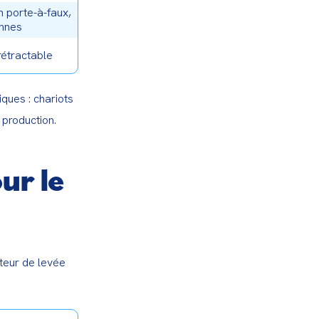
n porte-à-faux,
onnes
rétractable
ues : chariots 
 production.
ur le
teur de levée 