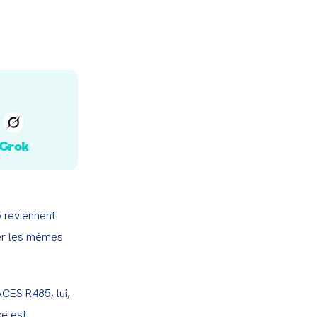
Grok
reviennent 
er les mêmes 
ES R485, lui, 
e est 