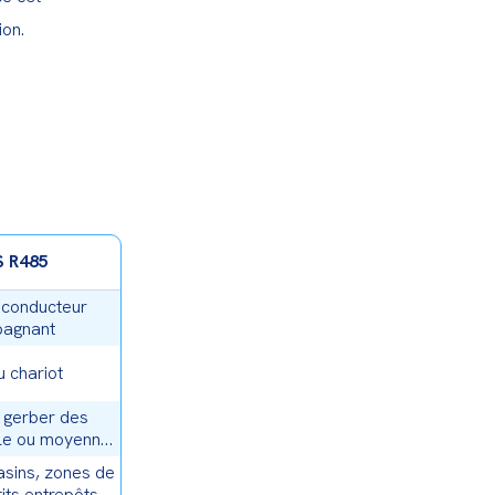
ion.
 R485
 conducteur
agnant
u chariot
 gerber des
ble ou moyenne
teur
sins, zones de
its entrepôts