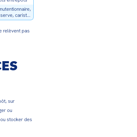
nutentionnaire,
serve, cariste
alent
e relèvent pas 
CES
t, sur 
ger ou 
ou stocker des 