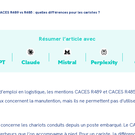
ACES R489 vs R485 : quelles différences pour les caristes ?
Résumer l’article avec
PT
Claude
Mistral
Perplexity
 d’emploi en logistique, les mentions CACES R489 et CACES R485 
x concernent la manutention, mais ils ne permettent pas d’utilis
oncerne les chariots conduits depuis un poste embarqué. Le CAC
erbeurs que l’on accompagne à pied. Pour un cariste, la différenc