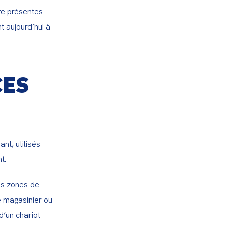
e présentes 
aujourd’hui à 
CES
t, utilisés 
t.
es zones de 
e magasinier ou 
’un chariot 