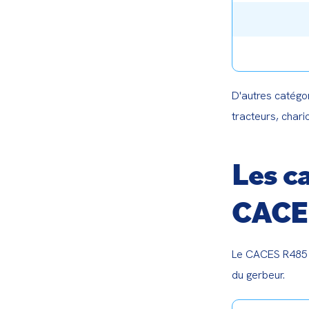
D'autres catégor
tracteurs, chari
Les c
CACE
Le CACES R485 es
du gerbeur.