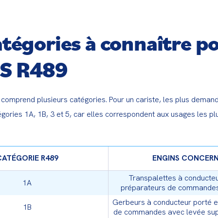
atégories à connaître po
S R489
omprend plusieurs catégories. Pour un cariste, les plus demand
gories 1A, 1B, 3 et 5, car elles correspondent aux usages les plu
CATÉGORIE R489
ENGINS CONCER
Transpalettes à conducteu
1A
préparateurs de commandes
jusqu’à 1,20 m
Gerbeurs à conducteur porté e
1B
de commandes avec levée supé