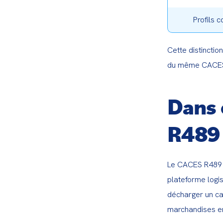
Profils 
Cette distinctio
du même CACES. 
Dans 
R489 
Le CACES R489 e
plateforme logis
décharger un ca
marchandises en