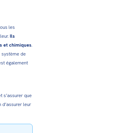
ous les 
leur. 
Ils 
es et chimiques
.

n système de 
est également 
et s’assurer que 
 d’assurer leur 