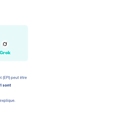
Grok
 (EPI) peut être 
 sont 
explique.