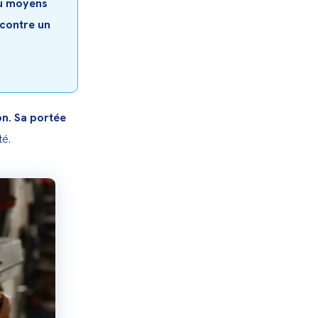
ou moyens 
contre un 
n. Sa portée 
té.