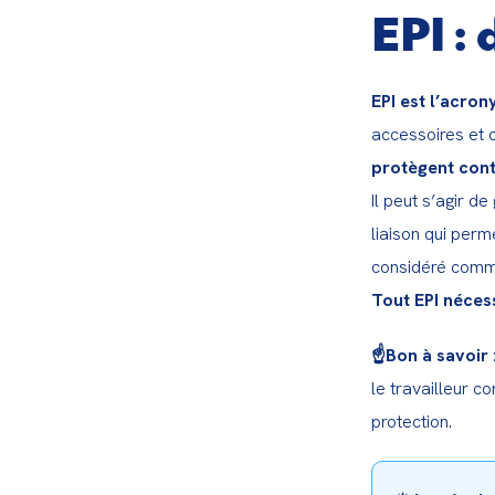
EPI : 
EPI est l’acro
accessoires et o
protègent cont
Il peut s’agir d
liaison qui perm
Tout EPI néces
☝️Bon à savoir 
le travailleur c
protection.