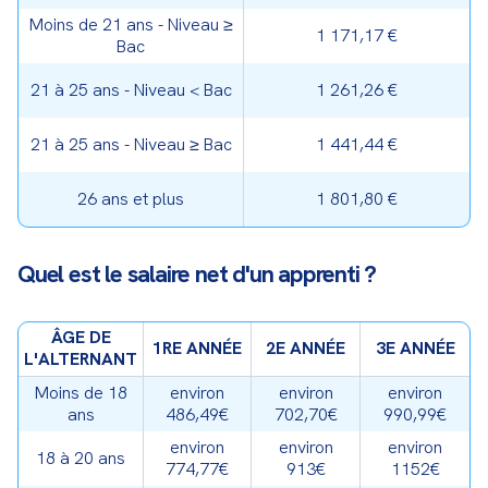
Moins de 21 ans - Niveau ≥
1 171,17 €
Bac
21 à 25 ans - Niveau < Bac
1 261,26 €
21 à 25 ans - Niveau ≥ Bac
1 441,44 €
26 ans et plus
1 801,80 €
Quel est le salaire net d'un apprenti ?
ÂGE DE
1RE ANNÉE
2E ANNÉE
3E ANNÉE
L'ALTERNANT
Moins de 18
environ
environ
environ
ans
486,49€
702,70€
990,99€
environ
environ
environ
18 à 20 ans
774,77€
913€
1152€