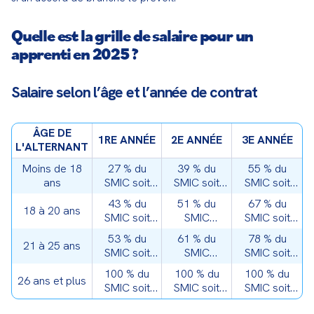
Quelle est la grille de salaire pour un
apprenti en 2025 ?
Salaire selon l’âge et l’année de contrat
ÂGE DE
1RE ANNÉE
2E ANNÉE
3E ANNÉE
L'ALTERNANT
Moins de 18
27 % du
39 % du
55 % du
ans
SMIC soit
SMIC soit
SMIC soit
486,49€
702,70€
990,99€
43 % du
51 % du
67 % du
18 à 20 ans
SMIC soit
SMIC
SMIC soit
774,77€
918,92€
1207,21€
53 % du
61 % du
78 % du
21 à 25 ans
SMIC soit
SMIC
SMIC soit
954,95€
1099,10€
1405,40€
100 % du
100 % du
100 % du
26 ans et plus
SMIC soit
SMIC soit
SMIC soit
1801,80€
1801,80€
1801,80€