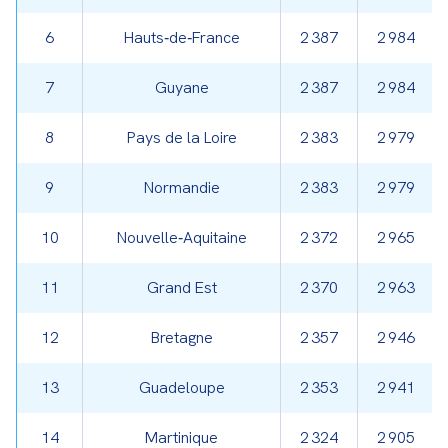
6
Hauts‑de‑France
2 387
2 984
7
Guyane
2 387
2 984
8
Pays de la Loire
2 383
2 979
9
Normandie
2 383
2 979
10
Nouvelle‑Aquitaine
2 372
2 965
11
Grand Est
2 370
2 963
12
Bretagne
2 357
2 946
13
Guadeloupe
2 353
2 941
14
Martinique
2 324
2 905