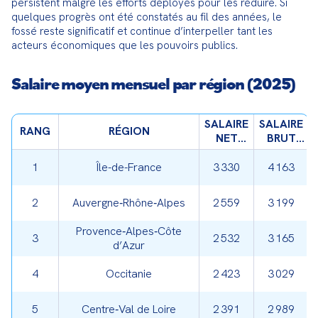
persistent malgré les efforts déployés pour les réduire. Si 
quelques progrès ont été constatés au fil des années, le 
fossé reste significatif et continue d’interpeller tant les 
acteurs économiques que les pouvoirs publics.
Salaire moyen mensuel par région (2025)
SALAIRE
SALAIRE
RANG
RÉGION
NET
BRUT
(€/MOIS)
ESTIMÉ
(€/MOIS)
1
Île-de-France
3 330
4 163
2
Auvergne‑Rhône‑Alpes
2 559
3 199
Provence‑Alpes‑Côte
3
2 532
3 165
d’Azur
4
Occitanie
2 423
3 029
5
Centre‑Val de Loire
2 391
2 989