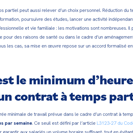
ps partiel peut aussi relever d’un choix personnel. Réduction du t
formation, poursuivre des études, lancer une activité indépendan
ofessionnelle et vie familiale : les motivations sont nombreuses. Il
ce pour des raisons de santé ou dans le cadre d’un aménagement 
ous les cas, sa mise en œuvre repose sur un accord formalisé entr
est le minimum d’heure
un contrat à temps parti
rée minimale de travail prévue dans le cadre d’un contrat à temps
es par semaine
. Ce seuil est défini par l’article 
L3123-27 du Code
r garantir aux salariés un volume horaire suffisant, tout en évitant