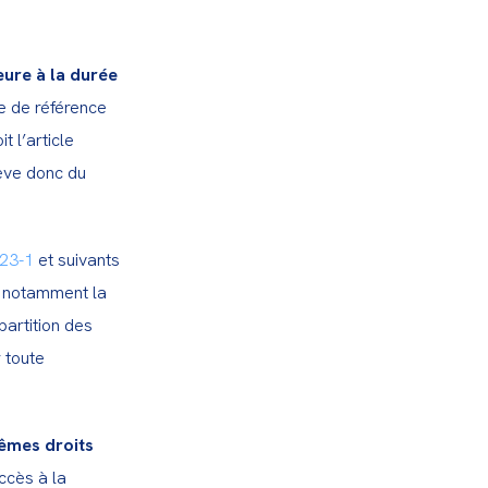
eure à la durée 
e de référence 
est fixée à 35 heures par semaine pour un salarié à temps plein, comme le prévoit l’article 
ève donc du 
123-1
 et suivants 
e notamment la 
artition des 
 toute 
mes droits 
cès à la 