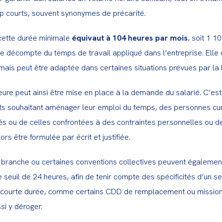
op courts, souvent synonymes de précarité.
ette durée minimale 
équivaut à 104 heures par mois
, soit 1 1
 décompte du temps de travail appliqué dans l’entreprise. Elle c
mais peut être adaptée dans certaines situations prévues par la l
eure peut ainsi être mise en place à la demande du salarié. C’es
ts souhaitant aménager leur emploi du temps, des personnes cu
tés ou de celles confrontées à des contraintes personnelles ou de
rs être formulée par écrit et justifiée.
branche ou certaines conventions collectives peuvent également
 seuil de 24 heures, afin de tenir compte des spécificités d’un sect
 courte durée, comme certains CDD de remplacement ou missions
si y déroger.