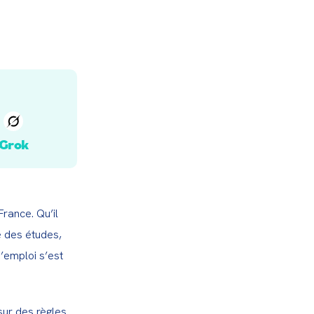
Grok
rance. Qu’il 
e des études, 
’emploi s’est 
sur des règles 