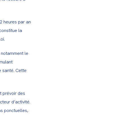
02 heures par an 
onstitue la 
oi.
t notamment le 
mulant 
 santé. Cette 
 prévoir des 
eur d’activité. 
 ponctuelles, 