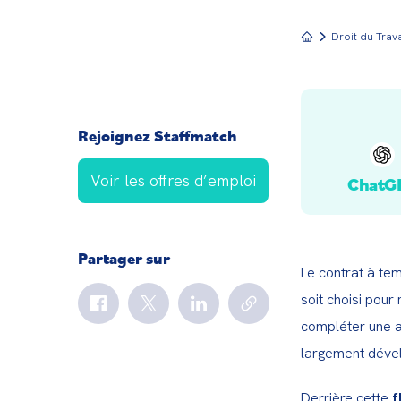
Droit du Trava
Rejoignez Staffmatch
Voir les offres d’emploi
ChatG
Partager sur
Le contrat à tem
soit choisi pour
compléter une au
largement déve
Derrière cette 
f