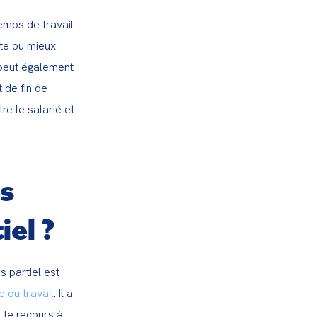
emps de travail 
te ou mieux 
 peut également 
de fin de 
e le salarié et 
s
el ?
 partiel est 
 du travail
. Il a 
 le recours à 