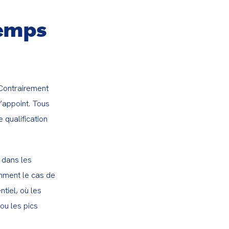
temps
 Contrairement 
appoint. Tous 
qualification 
dans les 
mment le cas de 
tiel, où les 
u les pics 