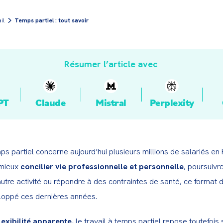
il
Temps partiel : tout savoir
Résumer l’article avec
PT
Claude
Mistral
Perplexity
ps partiel concerne aujourd’hui plusieurs millions de salariés en F
 mieux 
concilier vie professionnelle et personnelle
, poursuivr
tre activité ou répondre à des contraintes de santé, ce format d
loppé ces dernières années.
lexibilité apparente
, le travail à temps partiel repose toutefois 