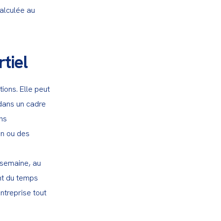
alculée au 
tiel
ions. Elle peut 
dans un cadre 
s 
n ou des 
 semaine, au 
t du temps 
treprise tout 