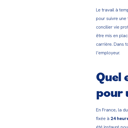
Le travail à tem
pour suivre une 
concilier vie pr
être mis en pla
carrière. Dans t
l’employeur.
Quel 
pour 
En France, la du
fixée à 
24 heur
été instauré pou