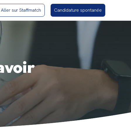
Aller sur Staffmatch
Candidature spontanée
avoir