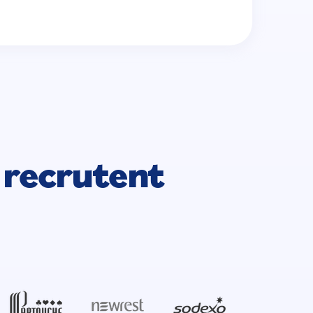
s
recrutent