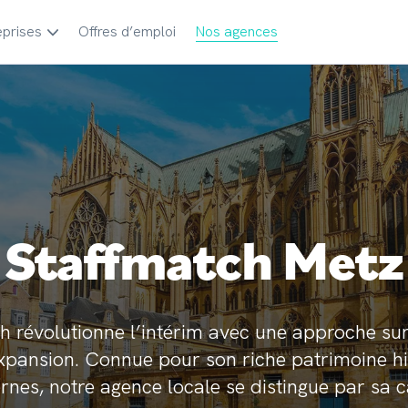
eprises
Offres d’emploi
Nos agences
Staffmatch Metz
h révolutionne l’intérim avec une approche su
expansion. Connue pour son riche patrimoine hi
ernes, notre agence locale se distingue par sa