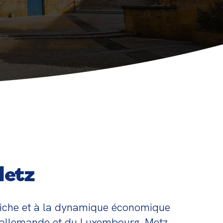
xibles et personnalisées.
Metz
 riche et à la dynamique économique 
e allemande et du Luxembourg, Metz 