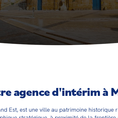
mploi à Metz, tout en offrant des solutions fle
re agence d'intérim à 
nd Est, est une ville au patrimoine historique
aphique stratégique, à proximité de la frontièr