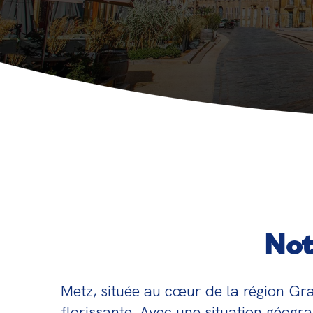
besoins du marché de l'e
Not
Metz, située au cœur de la région Gra
florissante. Avec une situation géogr