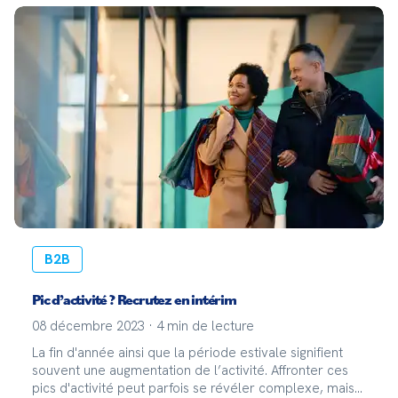
B2B
Pic d’activité ? Recrutez en intérim
08 décembre 2023
·
4
min de lecture
La fin d'année ainsi que la période estivale signifient
souvent une augmentation de l’activité. Affronter ces
pics d'activité peut parfois se révéler complexe, mais