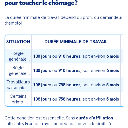
pour toucher le chômage ?
La durée minimale de travail dépend du profil du demandeur 
d’emploi.
P
SITUATION
DURÉE MINIMALE DE TRAVAIL
RÉ
Règle
ou
, soit environ
130 jours
910 heures
6 mois
générale,
moins de
Règle
55 ans
ou
, soit environ
130 jours
910 heures
6 mois
générale,
55 ans et
Travailleurs
plus
ou
, soit environ
108 jours
758 heures
5 mois
saisonniers
s
concernés
Certains
ou
, soit environ
108 jours
758 heures
5 mois
primo-
s
entrants
depuis le
Cette condition est essentielle. Sans 
durée d’affiliation
1er avril
suffisante, France Travail ne peut pas ouvrir de droits à 
2026