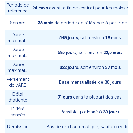
Période de
avant la fin de contrat pour les moins de
24 mois
référence
Seniors
de période de référence à partir de 5
36 mois
Durée
, soit environ
548 jours
18 mois
maximale
avant 55
Durée
ans
, soit environ
685 jours
22,5 mois
maximale
à 55-56
Durée
ans
, soit environ
822 jours
27 mois
maximale
à partir de
Versement
57 ans
Base mensualisée de
30 jours
de l’ARE
Délai
dans la plupart des cas
7 jours
d’attente
Différé
Possible, plafonné à
30 jours
congés
payés
Démission
Pas de droit automatique, sauf exception