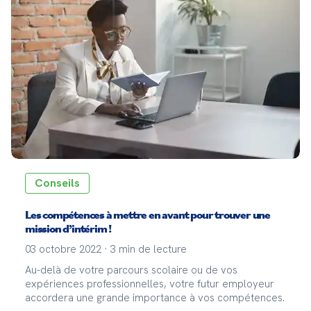
votre expérience dans des missions variées. Un bon
CV permet aux recruteurs de comprendre rapidement
votre profil et de voir en quoi vous pouvez répondre
aux besoins spécifiques d'une mission.
Conseils
Les compétences à mettre en avant pour trouver une
mission d’intérim !
03 octobre 2022
·
3
min de lecture
Au-delà de votre parcours scolaire ou de vos
expériences professionnelles, votre futur employeur
accordera une grande importance à vos compétences.