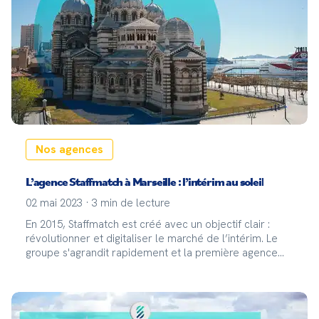
Nos agences
L’agence Staffmatch à Marseille : l’intérim au soleil
02 mai 2023
·
3
min de lecture
En 2015, Staffmatch est créé avec un objectif clair :
révolutionner et digitaliser le marché de l’intérim. Le
groupe s'agrandit rapidement et la première agence
d’intérim phygitale est née ! Trois ans après, en
novembre de 2018, l’agence Staffmatch a ouvert ses
portes à Marseille.