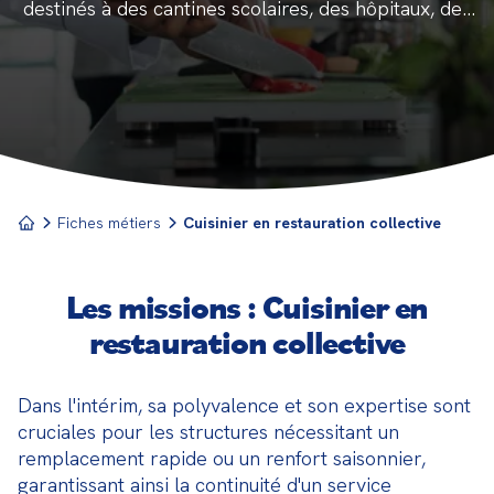
destinés à des cantines scolaires, des hôpitaux, des
entreprises ou des maisons de retraite. Ce métier
demande une organisation impeccable, une
connaissance approfondie des normes d'hygiène et
une capacité à élaborer des menus équilibrés.
Fiches métiers
Cuisinier en restauration collective
Les missions : Cuisinier en
restauration collective
Dans l'intérim, sa polyvalence et son expertise sont 
cruciales pour les structures nécessitant un 
remplacement rapide ou un renfort saisonnier, 
garantissant ainsi la continuité d'un service 