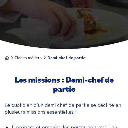
service spécifique (sauces, viandes, poissons,
légumes, etc.). Il travaille en étroite collaboration
avec le chef de partie et contribue à la qualité, à la
rapidité et à la créativité des préparations
culinaires. Son rôle consiste à organiser son espace
de travail, préparer les ingrédients et superviser
les cuisiniers moins expérimentés, tout en
respectant les normes d’hygiène et de sécurité en
cuisine.
Fiches métiers
Demi-chef de partie
Les missions : Demi-chef de
partie
Le quotidien d’un demi chef de partie se décline en 
plusieurs missions essentielles :
Il prépare et organise les postes de travail, en 