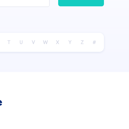
T
U
V
W
X
Y
Z
#
e