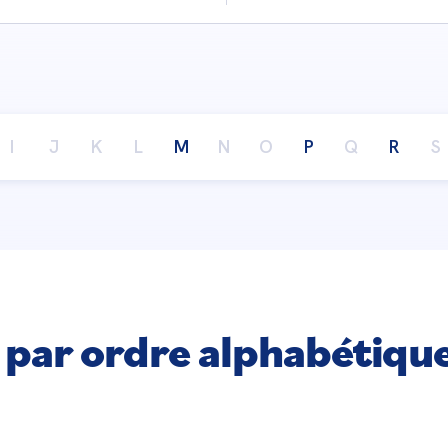
I
J
K
L
M
N
O
P
Q
R
S
 par ordre alphabétiqu