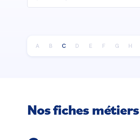
A
B
C
D
E
F
G
H
Nos fiches métiers