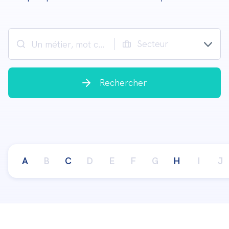
Secteur
Rechercher
A
B
C
D
E
F
G
H
I
J